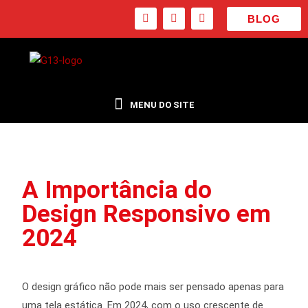
BLOG
Artes para Instagram
Vídeos para Instagram
A Importância do
Design Responsivo em
2024
O design gráfico não pode mais ser pensado apenas para
uma tela estática. Em 2024, com o uso crescente de