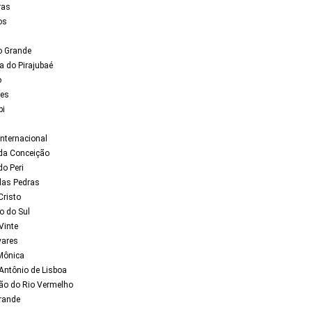
ras
os
o Grande
a do Pirajubaé
o
ses
bi
Internacional
da Conceição
o Peri
das Pedras
Cristo
o do Sul
Vinte
vares
Mônica
Antônio de Lisboa
ão do Rio Vermelho
rande