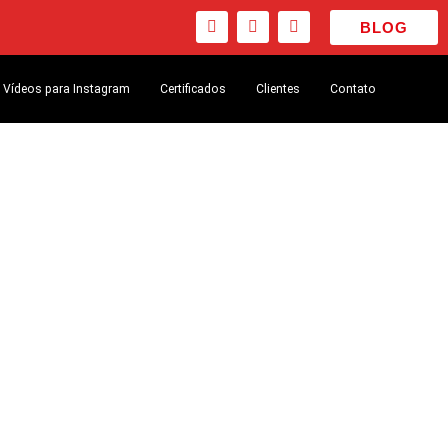
BLOG
Vídeos para Instagram
Certificados
Clientes
Contato
il no Outlook