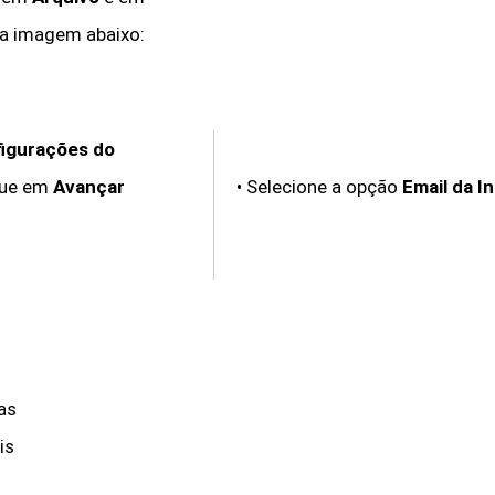
a imagem abaixo:
figurações do
que em
Avançar
•
Selecione a opção
Email da I
 as
is