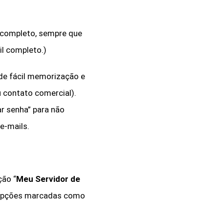
 completo, sempre que
il completo.)
e fácil memorização e
u contato comercial).
ar
senha” para não
e-mails.
ção “
Meu Servidor de
s opções marcadas como