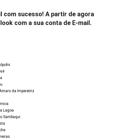
l com sucesso! A partir de agora
utlook com a sua conta de E-mail.
ópolis
osé
ça
çu
Amaro da Imperatriz
ômica
da Lagoa
do Sambaqui
sta
che
ieiras