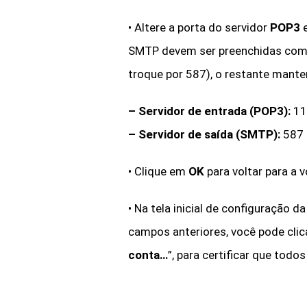
•
Altere a porta do servidor
POP3
SMTP devem ser preenchidas como
troque por 587), o restante mant
–
Servidor de entrada (POP3)
:
11
–
Servidor de saída (SMTP)
:
587
• Clique em
OK
para voltar para a vo
•
Na tela inicial de configuração d
campos anteriores, você pode clic
conta…
”, para certificar que tod