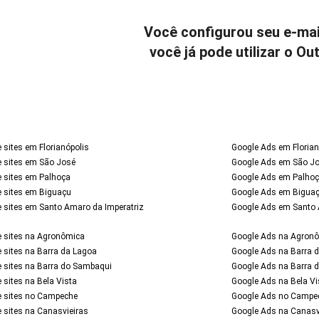
Você configurou seu e-mai
você já pode utilizar o O
 sites em Florianópolis
Google Ads em Florian
e sites em São José
Google Ads em São J
e sites em Palhoça
Google Ads em Palho
e sites em Biguaçu
Google Ads em Bigua
e sites em Santo Amaro da Imperatriz
Google Ads em Santo 
e sites na Agronômica
Google Ads na Agron
e sites na Barra da Lagoa
Google Ads na Barra 
e sites na Barra do Sambaqui
Google Ads na Barra 
 sites na Bela Vista
Google Ads na Bela Vi
e sites no Campeche
Google Ads no Campe
 sites na Canasvieiras
Google Ads na Canasv