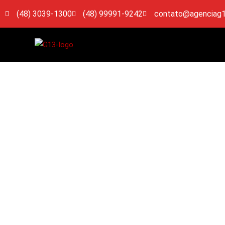
(48) 3039-1300
(48) 99991-9242
contato@agenciag1
Como configu