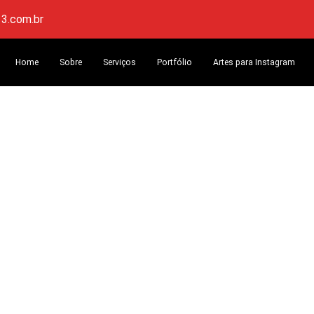
3.com.br
Home
Sobre
Serviços
Portfólio
Artes para Instagram
rar sua conta de E-ma