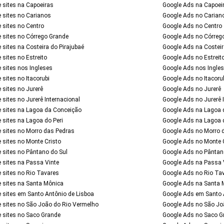
 sites na Capoeiras
Google Ads na Capoei
e sites no Carianos
Google Ads no Carian
 sites no Centro
Google Ads no Centro
e sites no Córrego Grande
Google Ads no Córreg
 sites na Costeira do Pirajubaé
Google Ads na Costeir
 sites no Estreito
Google Ads no Estreit
 sites nos Ingleses
Google Ads nos Ingle
 sites no Itacorubi
Google Ads no Itacoru
 sites no Jurerê
Google Ads no Jurerê
 sites no Jurerê Internacional
Google Ads no Jurerê 
e sites na Lagoa da Conceição
Google Ads na Lagoa 
 sites na Lagoa do Peri
Google Ads na Lagoa d
e sites no Morro das Pedras
Google Ads no Morro 
 sites no Monte Cristo
Google Ads no Monte 
 sites no Pântano do Sul
Google Ads no Pântan
 sites na Passa Vinte
Google Ads na Passa 
 sites no Rio Tavares
Google Ads no Rio Ta
e sites na Santa Mônica
Google Ads na Santa 
e sites em Santo Antônio de Lisboa
Google Ads em Santo 
e sites no São João do Rio Vermelho
Google Ads no São Jo
e sites no Saco Grande
Google Ads no Saco G