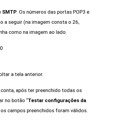
e
SMTP
. Os números das portas POP3 e
 a seguir (na imagem consta o 26,
enha como na imagem ao lado.
0
ltar a tela anterior.
a conta, após ter preenchido todas os
ar no botão “
Testar configurações da
os os campos preenchidos foram válidos.